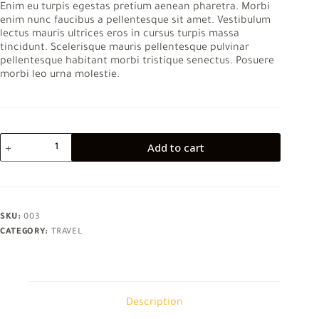
Enim eu turpis egestas pretium aenean pharetra. Morbi
enim nunc faucibus a pellentesque sit amet. Vestibulum
lectus mauris ultrices eros in cursus turpis massa
tincidunt. Scelerisque mauris pellentesque pulvinar
pellentesque habitant morbi tristique senectus. Posuere
morbi leo urna molestie.
Ornare
Add to cart
arcu
odio
utsem
nullapharetra
diam
quantity
SKU:
003
CATEGORY:
TRAVEL
Description