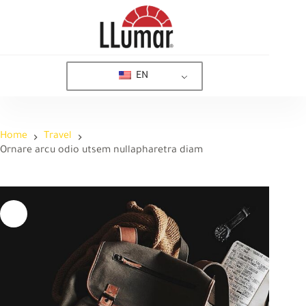
Skip
to
content
EN
Home
Travel
Ornare arcu odio utsem nullapharetra diam