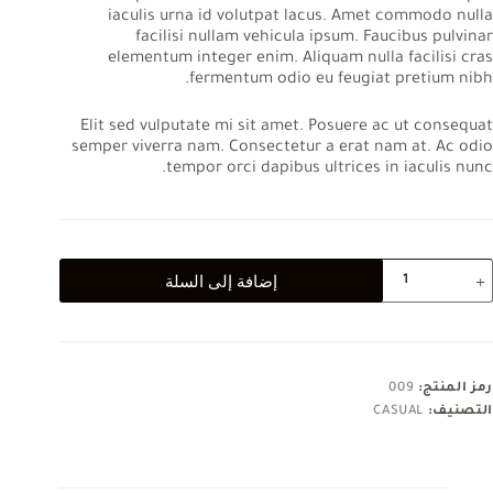
iaculis urna id volutpat lacus. Amet commodo nulla
facilisi nullam vehicula ipsum. Faucibus pulvinar
elementum integer enim. Aliquam nulla facilisi cras
fermentum odio eu feugiat pretium nibh.
Elit sed vulputate mi sit amet. Posuere ac ut consequat
semper viverra nam. Consectetur a erat nam at. Ac odio
tempor orci dapibus ultrices in iaculis nunc.
مية
إضافة إلى السلة
Liber
faucibu
nistincidun
elementu
intege
رمز المنتج:
009
التصنيف:
CASUAL