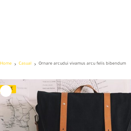
Skip
to
content
Home
Casual
Ornare arcudui vivamus arcu felis bibendum
SALE