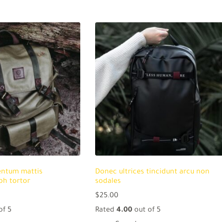
entum mattis
Donec ultrices tincidunt arcu non
bh tortor
sodales
$
25.00
of 5
Rated
4.00
out of 5