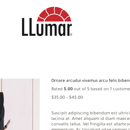
Ornare arcudui vivamus arcu felis bibe
Rated
5.00
out of 5 based on
1
customer
Price
$
35.00
–
$
45.00
range:
$35.00
Suscipit adipiscing bibendum est ultri
through
lacinia at. Amet aliquam id diam maecena
$45.00
convallis tellus. Vel fringilla est ullam