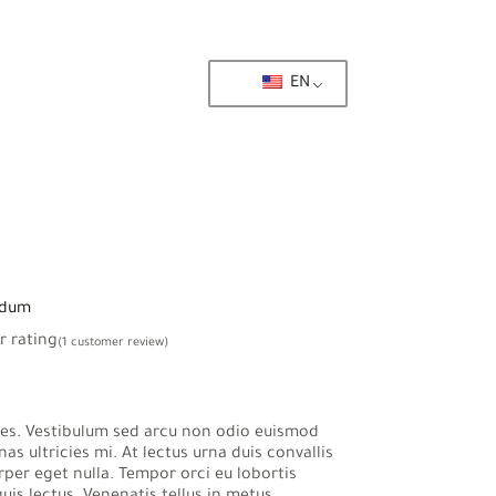
EN
ndum
 rating
(
1
customer review)
cies. Vestibulum sed arcu non odio euismod
s ultricies mi. At lectus urna duis convallis
corper eget nulla. Tempor orci eu lobortis