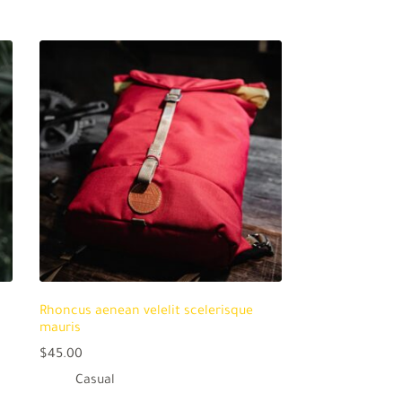
Rhoncus aenean velelit scelerisque
mauris
$
45.00
Casual