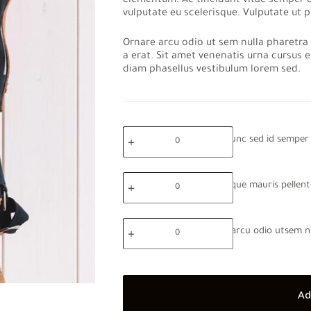
elementum. Ac tincidunt vitae semper qu
vulputate eu scelerisque. Vulputate ut p
Ornare arcu odio ut sem nulla pharetra
a erat. Sit amet venenatis urna cursus 
diam phasellus vestibulum lorem sed.
Mollis
Mollis nunc sed id semper 
nunc
sed
id
Scelerisque
semper
Scelerisque mauris pellen
mauris
risus
pellentesque
in
pulvinar
hendrerit
Ornare
quantity
quantity
Ornare arcu odio utsem n
arcu
odio
utsem
nullapharetra
diam
Ad
quantity