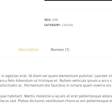
SKU:
008
CATEGORY:
CASUAL
Description
Reviews (1)
t in egestas erat. Id diam vel quam elementum pulvinar. Laoreet si
arcu felis bibendum ut tristique et. Nullam vehicula ipsum a arc
llicitudin ac. Fermentum dui faucibus in ornare quam viverra orci s
sque habitant. Mattis molestie a iaculis at erat pellentesque adip
s lacus sed. Platea dictumst vestibulum rhoncus est pellentesque 