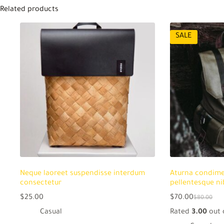
Related products
SALE
Neque laoreet suspendisse interdum
Aturna condim
consectetur
pellentesque ni
$
25.00
$
70.00
$
80.00
Original
Current
price
price
Casual
Rated
3.00
out 
was:
is: