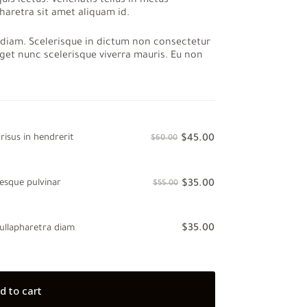
is lectus. Venenatis tellus in metus
haretra sit amet aliquam id.
 diam. Scelerisque in dictum non consectetur
eget nunc scelerisque viverra mauris. Eu non
risus in hendrerit
$
45.00
$
60.00
Original
Current
price
price
was:
is:
$60.00.
$45.00.
tesque pulvinar
$
35.00
$
55.00
Original
Current
price
price
was:
is:
$55.00.
$35.00.
ullapharetra diam
$
35.00
d to cart